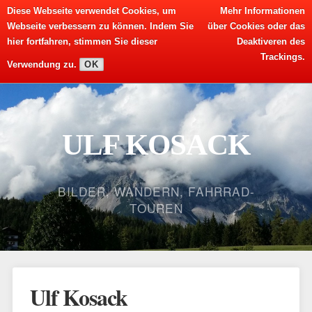
Diese Webseite verwendet Cookies, um
Mehr Informationen
Webseite verbessern zu können. Indem Sie
über Cookies oder das
hier fortfahren, stimmen Sie dieser
Deaktiveren des
Trackings.
Verwendung zu.
OK
ULF KOSACK
BILDER, WANDERN, FAHRRAD-
TOUREN
Ulf Kosack